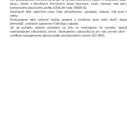
okna i dveře z dřevěných třívrstvých lamel (borovice, smrk, meranti, dub atd.),
komorového plastového profilu GEALAN řady S8000 IQ.
Současně také nabízíme celou řadu příslušenství, parapety, žaluzie, sítě proti 
rolety.
Poskytujeme také veškeré služby spojené s výměnou oken nebo dveří, dopra
demontáž, zednické zapravení či likvidaci odpadu.
Již od počátku našeho působení na trhu se orientujeme na výrobky nejvyšš
nadstandardní zákaznický servis. Spokojenost zákazníka je pro nás prvotní úkol - 
certifikát managementu jakosti podle mezinárodních norem ISO 9001.