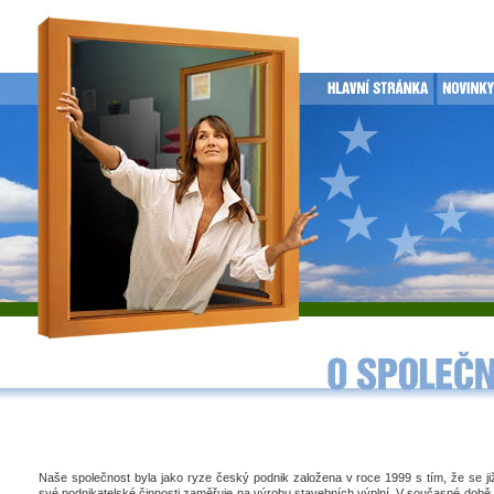
Naše společnost byla jako ryze český podnik založena v roce 1999 s tím, že se j
své podnikatelské činnosti zaměřuje na výrobu stavebních výplní. V současné době