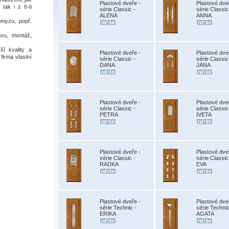
Plastové dveře -
Plastové dve
 tak i z 6-ti
série Classic -
série Classic
ALENA
ANNA
hmyzu, popř.
vu, montáž,
í kvality a
Plastové dveře -
Plastové dve
firma vlastní
série Classic -
série Classic
DANA
JANA
Plastové dveře -
Plastové dve
série Classic -
série Classic
PETRA
IVETA
Plastové dveře -
Plastové dve
série Classic -
série Classic
RADKA
EVA
Plastové dveře -
Plastové dve
série Technic -
série Technic
ERIKA
AGATA