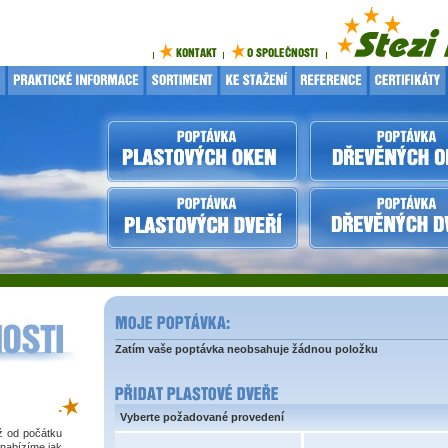
Zatím vaše poptávka neobsahuje žádnou položku
.
Vyberte požadované provedení
iž od počátku
 nabízíme jak