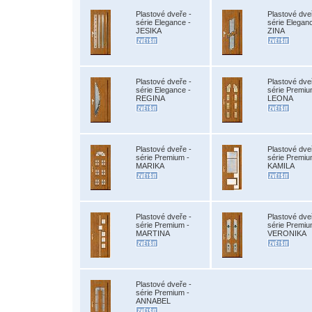
Plastové dveře -
Plastové dve
série Elegance -
série Elegan
JESIKA
ZINA
Plastové dveře -
Plastové dve
série Elegance -
série Premiu
REGINA
LEONA
Plastové dveře -
Plastové dve
série Premium -
série Premiu
MARIKA
KAMILA
Plastové dveře -
Plastové dve
série Premium -
série Premiu
MARTINA
VERONIKA
Plastové dveře -
série Premium -
ANNABEL