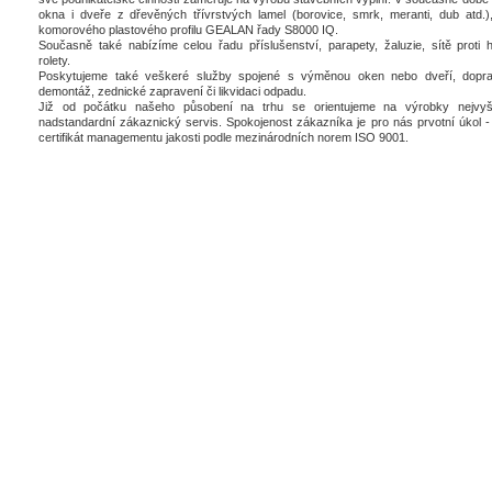
okna i dveře z dřevěných třívrstvých lamel (borovice, smrk, meranti, dub atd.),
komorového plastového profilu GEALAN řady S8000 IQ.
Současně také nabízíme celou řadu příslušenství, parapety, žaluzie, sítě proti 
rolety.
Poskytujeme také veškeré služby spojené s výměnou oken nebo dveří, dopra
demontáž, zednické zapravení či likvidaci odpadu.
Již od počátku našeho působení na trhu se orientujeme na výrobky nejvyšš
nadstandardní zákaznický servis. Spokojenost zákazníka je pro nás prvotní úkol - 
certifikát managementu jakosti podle mezinárodních norem ISO 9001.