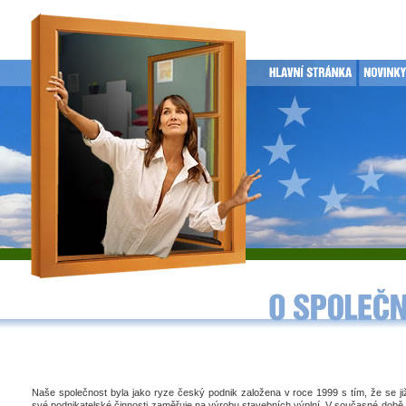
Naše společnost byla jako ryze český podnik založena v roce 1999 s tím, že se j
své podnikatelské činnosti zaměřuje na výrobu stavebních výplní. V současné době