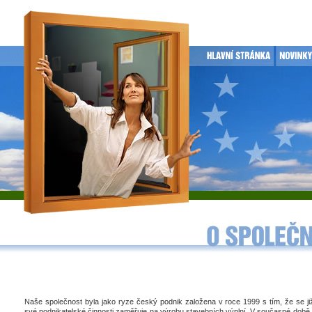
Naše společnost byla jako ryze český podnik založena v roce 1999 s tím, že se j
své podnikatelské činnosti zaměřuje na výrobu stavebních výplní. V současné době