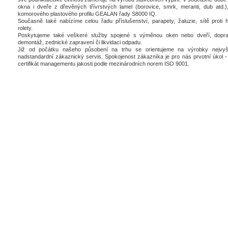
okna i dveře z dřevěných třívrstvých lamel (borovice, smrk, meranti, dub atd.),
komorového plastového profilu GEALAN řady S8000 IQ.
Současně také nabízíme celou řadu příslušenství, parapety, žaluzie, sítě proti 
rolety.
Poskytujeme také veškeré služby spojené s výměnou oken nebo dveří, dopra
demontáž, zednické zapravení či likvidaci odpadu.
Již od počátku našeho působení na trhu se orientujeme na výrobky nejvyšš
nadstandardní zákaznický servis. Spokojenost zákazníka je pro nás prvotní úkol - 
certifikát managementu jakosti podle mezinárodních norem ISO 9001.