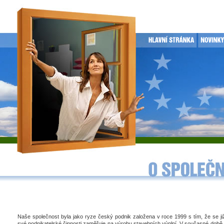
Naše společnost byla jako ryze český podnik založena v roce 1999 s tím, že se j
své podnikatelské činnosti zaměřuje na výrobu stavebních výplní. V současné době