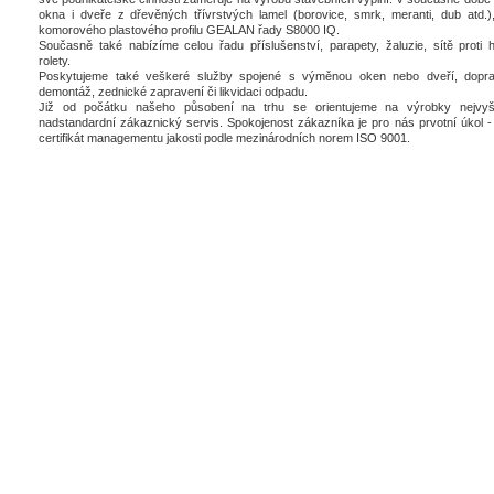
okna i dveře z dřevěných třívrstvých lamel (borovice, smrk, meranti, dub atd.),
komorového plastového profilu GEALAN řady S8000 IQ.
Současně také nabízíme celou řadu příslušenství, parapety, žaluzie, sítě proti 
rolety.
Poskytujeme také veškeré služby spojené s výměnou oken nebo dveří, dopra
demontáž, zednické zapravení či likvidaci odpadu.
Již od počátku našeho působení na trhu se orientujeme na výrobky nejvyšš
nadstandardní zákaznický servis. Spokojenost zákazníka je pro nás prvotní úkol - 
certifikát managementu jakosti podle mezinárodních norem ISO 9001.