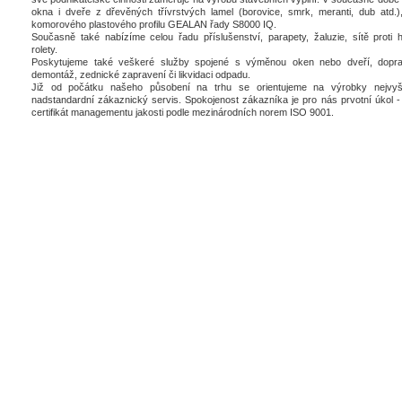
okna i dveře z dřevěných třívrstvých lamel (borovice, smrk, meranti, dub atd.),
komorového plastového profilu GEALAN řady S8000 IQ.
Současně také nabízíme celou řadu příslušenství, parapety, žaluzie, sítě proti 
rolety.
Poskytujeme také veškeré služby spojené s výměnou oken nebo dveří, dopra
demontáž, zednické zapravení či likvidaci odpadu.
Již od počátku našeho působení na trhu se orientujeme na výrobky nejvyšš
nadstandardní zákaznický servis. Spokojenost zákazníka je pro nás prvotní úkol - 
certifikát managementu jakosti podle mezinárodních norem ISO 9001.