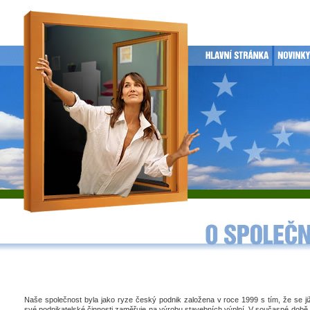
Naše společnost byla jako ryze český podnik založena v roce 1999 s tím, že se j
své podnikatelské činnosti zaměřuje na výrobu stavebních výplní. V současné době