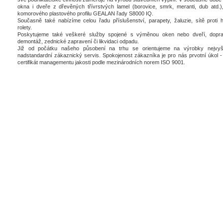
okna i dveře z dřevěných třívrstvých lamel (borovice, smrk, meranti, dub atd.),
komorového plastového profilu GEALAN řady S8000 IQ.
Současně také nabízíme celou řadu příslušenství, parapety, žaluzie, sítě proti 
rolety.
Poskytujeme také veškeré služby spojené s výměnou oken nebo dveří, dopra
demontáž, zednické zapravení či likvidaci odpadu.
Již od počátku našeho působení na trhu se orientujeme na výrobky nejvyšš
nadstandardní zákaznický servis. Spokojenost zákazníka je pro nás prvotní úkol - 
certifikát managementu jakosti podle mezinárodních norem ISO 9001.