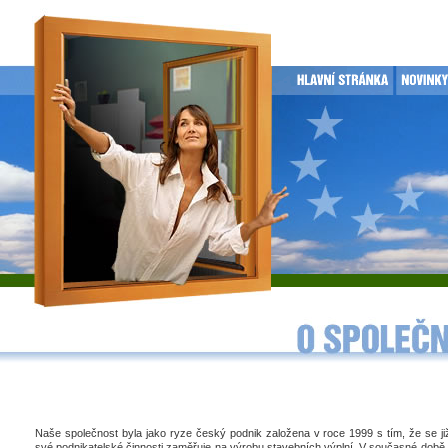
Naše společnost byla jako ryze český podnik založena v roce 1999 s tím, že se j
své podnikatelské činnosti zaměřuje na výrobu stavebních výplní. V současné době