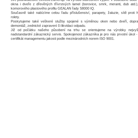
okna i dveře z dřevěných třívrstvých lamel (borovice, smrk, meranti, dub atd.),
komorového plastového profilu GEALAN řady S8000 IQ.
Současně také nabízíme celou řadu příslušenství, parapety, žaluzie, sítě proti 
rolety.
Poskytujeme také veškeré služby spojené s výměnou oken nebo dveří, dopra
demontáž, zednické zapravení či likvidaci odpadu.
Již od počátku našeho působení na trhu se orientujeme na výrobky nejvyšš
nadstandardní zákaznický servis. Spokojenost zákazníka je pro nás prvotní úkol - 
certifikát managementu jakosti podle mezinárodních norem ISO 9001.