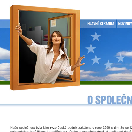
Naše společnost byla jako ryze český podnik založena v roce 1999 s tím, že se j
své podnikatelské činnosti zaměřuje na výrobu stavebních výplní. V současné době