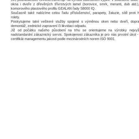
okna i dveře z dřevěných třívrstvých lamel (borovice, smrk, meranti, dub atd.),
komorového plastového profilu GEALAN řady S8000 IQ.
Současně také nabízíme celou řadu příslušenství, parapety, žaluzie, sítě proti 
rolety.
Poskytujeme také veškeré služby spojené s výměnou oken nebo dveří, dopra
demontáž, zednické zapravení či likvidaci odpadu.
Již od počátku našeho působení na trhu se orientujeme na výrobky nejvyšš
nadstandardní zákaznický servis. Spokojenost zákazníka je pro nás prvotní úkol - 
certifikát managementu jakosti podle mezinárodních norem ISO 9001.