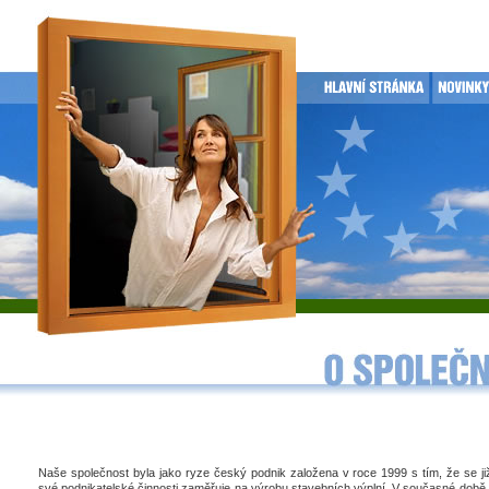
Naše společnost byla jako ryze český podnik založena v roce 1999 s tím, že se j
své podnikatelské činnosti zaměřuje na výrobu stavebních výplní. V současné době