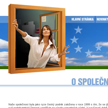
Naše společnost byla jako ryze český podnik založena v roce 1999 s tím, že se j
své podnikatelské činnosti zaměřuje na výrobu stavebních výplní. V současné době