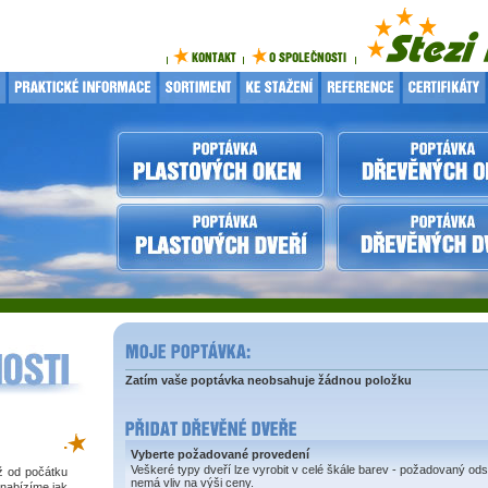
Zatím vaše poptávka neobsahuje žádnou položku
.
Vyberte požadované provedení
Veškeré typy dveří lze vyrobit v celé škále barev - požadovaný ods
iž od počátku
nemá vliv na výši ceny.
 nabízíme jak