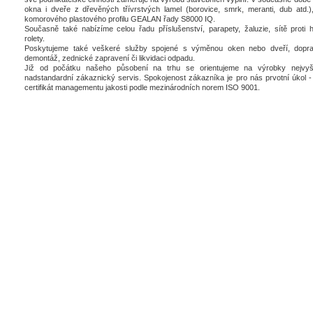
okna i dveře z dřevěných třívrstvých lamel (borovice, smrk, meranti, dub atd.),
komorového plastového profilu GEALAN řady S8000 IQ.
Současně také nabízíme celou řadu příslušenství, parapety, žaluzie, sítě proti 
rolety.
Poskytujeme také veškeré služby spojené s výměnou oken nebo dveří, dopra
demontáž, zednické zapravení či likvidaci odpadu.
Již od počátku našeho působení na trhu se orientujeme na výrobky nejvyšš
nadstandardní zákaznický servis. Spokojenost zákazníka je pro nás prvotní úkol - 
certifikát managementu jakosti podle mezinárodních norem ISO 9001.