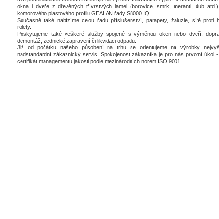
okna i dveře z dřevěných třívrstvých lamel (borovice, smrk, meranti, dub atd.),
komorového plastového profilu GEALAN řady S8000 IQ.
Současně také nabízíme celou řadu příslušenství, parapety, žaluzie, sítě proti 
rolety.
Poskytujeme také veškeré služby spojené s výměnou oken nebo dveří, dopra
demontáž, zednické zapravení či likvidaci odpadu.
Již od počátku našeho působení na trhu se orientujeme na výrobky nejvyšš
nadstandardní zákaznický servis. Spokojenost zákazníka je pro nás prvotní úkol - 
certifikát managementu jakosti podle mezinárodních norem ISO 9001.