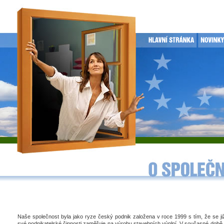
Naše společnost byla jako ryze český podnik založena v roce 1999 s tím, že se j
své podnikatelské činnosti zaměřuje na výrobu stavebních výplní. V současné době