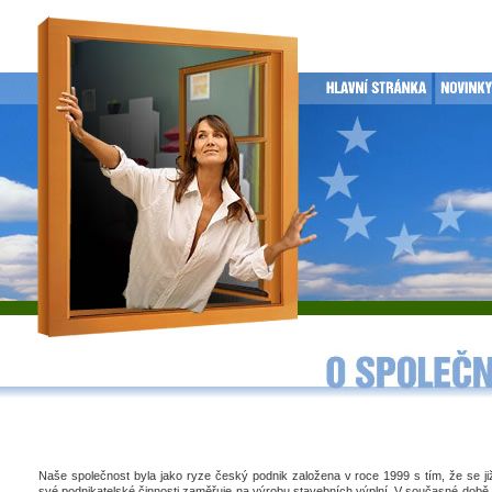
Naše společnost byla jako ryze český podnik založena v roce 1999 s tím, že se j
své podnikatelské činnosti zaměřuje na výrobu stavebních výplní. V současné době