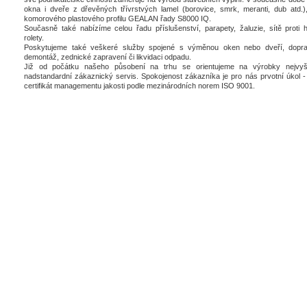
okna i dveře z dřevěných třívrstvých lamel (borovice, smrk, meranti, dub atd.),
komorového plastového profilu GEALAN řady S8000 IQ.
Současně také nabízíme celou řadu příslušenství, parapety, žaluzie, sítě proti 
rolety.
Poskytujeme také veškeré služby spojené s výměnou oken nebo dveří, dopra
demontáž, zednické zapravení či likvidaci odpadu.
Již od počátku našeho působení na trhu se orientujeme na výrobky nejvyšš
nadstandardní zákaznický servis. Spokojenost zákazníka je pro nás prvotní úkol - 
certifikát managementu jakosti podle mezinárodních norem ISO 9001.