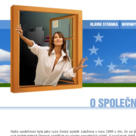
Naše společnost byla jako ryze český podnik založena v roce 1999 s tím, že se j
své podnikatelské činnosti zaměřuje na výrobu stavebních výplní. V současné době