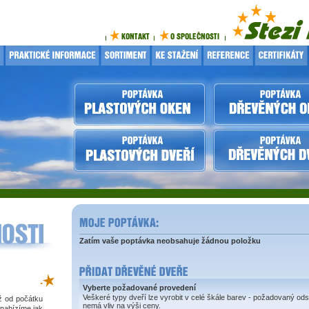
Zatím vaše poptávka neobsahuje žádnou položku
.
Vyberte požadované provedení
Veškeré typy dveří lze vyrobit v celé škále barev - požadovaný ods
iž od počátku
nemá vliv na výši ceny.
 nabízíme jak