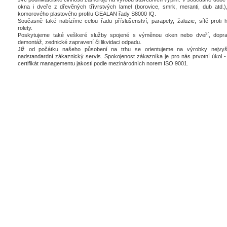
okna i dveře z dřevěných třívrstvých lamel (borovice, smrk, meranti, dub atd.),
komorového plastového profilu GEALAN řady S8000 IQ.
Současně také nabízíme celou řadu příslušenství, parapety, žaluzie, sítě proti 
rolety.
Poskytujeme také veškeré služby spojené s výměnou oken nebo dveří, dopra
demontáž, zednické zapravení či likvidaci odpadu.
Již od počátku našeho působení na trhu se orientujeme na výrobky nejvyšš
nadstandardní zákaznický servis. Spokojenost zákazníka je pro nás prvotní úkol - 
certifikát managementu jakosti podle mezinárodních norem ISO 9001.