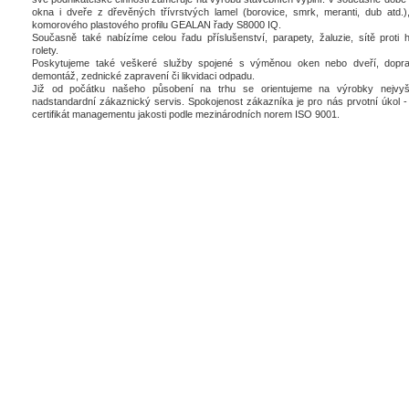
okna i dveře z dřevěných třívrstvých lamel (borovice, smrk, meranti, dub atd.),
komorového plastového profilu GEALAN řady S8000 IQ.
Současně také nabízíme celou řadu příslušenství, parapety, žaluzie, sítě proti 
rolety.
Poskytujeme také veškeré služby spojené s výměnou oken nebo dveří, dopra
demontáž, zednické zapravení či likvidaci odpadu.
Již od počátku našeho působení na trhu se orientujeme na výrobky nejvyšš
nadstandardní zákaznický servis. Spokojenost zákazníka je pro nás prvotní úkol - 
certifikát managementu jakosti podle mezinárodních norem ISO 9001.