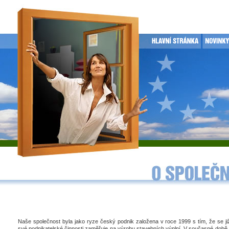
Naše společnost byla jako ryze český podnik založena v roce 1999 s tím, že se j
své podnikatelské činnosti zaměřuje na výrobu stavebních výplní. V současné době