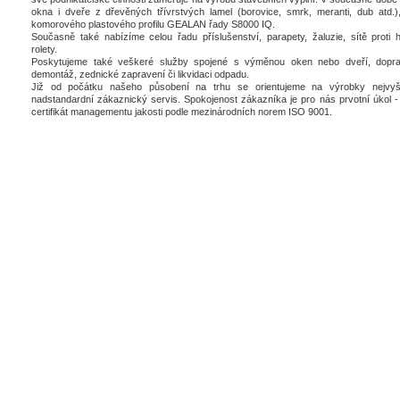
okna i dveře z dřevěných třívrstvých lamel (borovice, smrk, meranti, dub atd.),
komorového plastového profilu GEALAN řady S8000 IQ.
Současně také nabízíme celou řadu příslušenství, parapety, žaluzie, sítě proti 
rolety.
Poskytujeme také veškeré služby spojené s výměnou oken nebo dveří, dopra
demontáž, zednické zapravení či likvidaci odpadu.
Již od počátku našeho působení na trhu se orientujeme na výrobky nejvyšš
nadstandardní zákaznický servis. Spokojenost zákazníka je pro nás prvotní úkol - 
certifikát managementu jakosti podle mezinárodních norem ISO 9001.