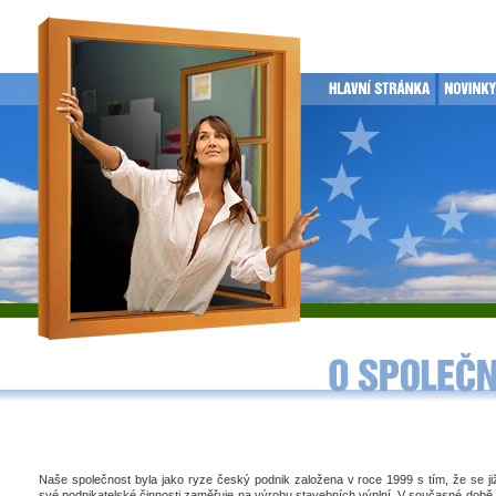
Naše společnost byla jako ryze český podnik založena v roce 1999 s tím, že se j
své podnikatelské činnosti zaměřuje na výrobu stavebních výplní. V současné době