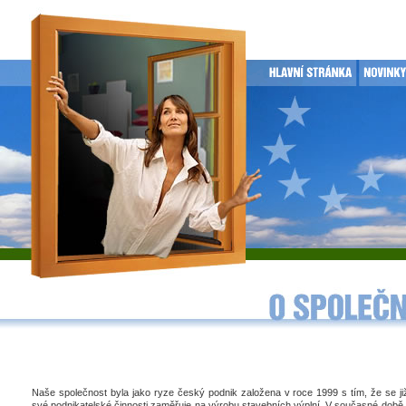
Naše společnost byla jako ryze český podnik založena v roce 1999 s tím, že se j
své podnikatelské činnosti zaměřuje na výrobu stavebních výplní. V současné době