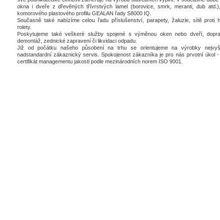
okna i dveře z dřevěných třívrstvých lamel (borovice, smrk, meranti, dub atd.),
komorového plastového profilu GEALAN řady S8000 IQ.
Současně také nabízíme celou řadu příslušenství, parapety, žaluzie, sítě proti 
rolety.
Poskytujeme také veškeré služby spojené s výměnou oken nebo dveří, dopra
demontáž, zednické zapravení či likvidaci odpadu.
Již od počátku našeho působení na trhu se orientujeme na výrobky nejvyšš
nadstandardní zákaznický servis. Spokojenost zákazníka je pro nás prvotní úkol - 
certifikát managementu jakosti podle mezinárodních norem ISO 9001.