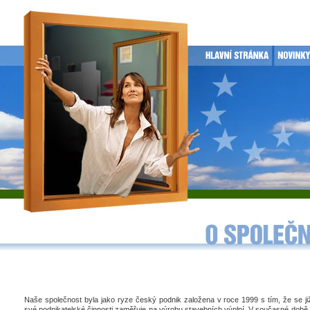
Naše společnost byla jako ryze český podnik založena v roce 1999 s tím, že se j
své podnikatelské činnosti zaměřuje na výrobu stavebních výplní. V současné době