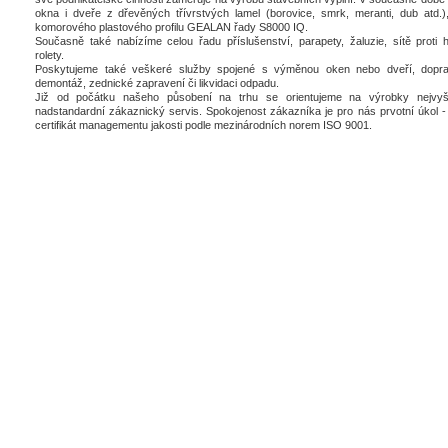
okna i dveře z dřevěných třívrstvých lamel (borovice, smrk, meranti, dub atd.),
komorového plastového profilu GEALAN řady S8000 IQ.
Současně také nabízíme celou řadu příslušenství, parapety, žaluzie, sítě proti 
rolety.
Poskytujeme také veškeré služby spojené s výměnou oken nebo dveří, dopra
demontáž, zednické zapravení či likvidaci odpadu.
Již od počátku našeho působení na trhu se orientujeme na výrobky nejvyšš
nadstandardní zákaznický servis. Spokojenost zákazníka je pro nás prvotní úkol - 
certifikát managementu jakosti podle mezinárodních norem ISO 9001.