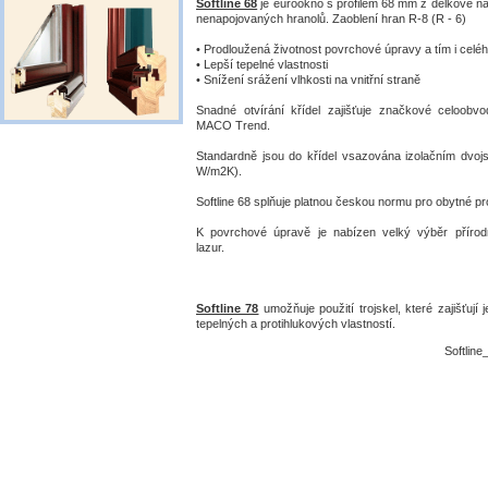
Softline 68
je eurookno s profilem 68 mm z délkově n
nenapojovaných hranolů. Zaoblení hran R-8 (R - 6)
• Prodloužená životnost povrchové úpravy a tím i celé
• Lepší tepelné vlastnosti
• Snížení srážení vlhkosti na vnitřní straně
Snadné otvírání křídel zajišťuje značkové celoobv
MACO Trend.
Standardně jsou do křídel vsazována izolačním dvojs
W/m2K).
Softline 68 splňuje platnou českou normu pro obytné pr
K povrchové úpravě je nabízen velký výběr přírod
lazur.
Softline 78
umožňuje použití trojskel, které zajišťují 
tepelných a protihlukových vlastností.
Softline