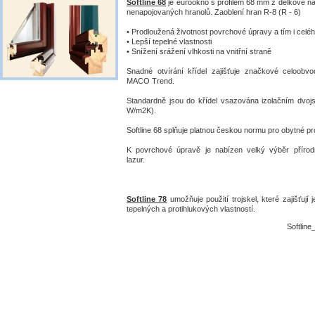
Softline 68
je eurookno s profilem 68 mm z délkově n
nenapojovaných hranolů. Zaoblení hran R-8 (R - 6)
• Prodloužená životnost povrchové úpravy a tím i celé
• Lepší tepelné vlastnosti
• Snížení srážení vlhkosti na vnitřní straně
Snadné otvírání křídel zajišťuje značkové celoobv
MACO Trend.
Standardně jsou do křídel vsazována izolačním dvojs
W/m2K).
Softline 68 splňuje platnou českou normu pro obytné pr
K povrchové úpravě je nabízen velký výběr přírod
lazur.
Softline 78
umožňuje použití trojskel, které zajišťují 
tepelných a protihlukových vlastností.
Softline