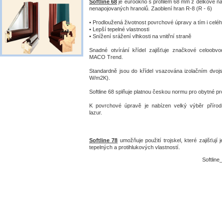
Softline 68
je eurookno s profilem 68 mm z délkově n
nenapojovaných hranolů. Zaoblení hran R-8 (R - 6)
• Prodloužená životnost povrchové úpravy a tím i celé
• Lepší tepelné vlastnosti
• Snížení srážení vlhkosti na vnitřní straně
Snadné otvírání křídel zajišťuje značkové celoobv
MACO Trend.
Standardně jsou do křídel vsazována izolačním dvojs
W/m2K).
Softline 68 splňuje platnou českou normu pro obytné pr
K povrchové úpravě je nabízen velký výběr přírod
lazur.
Softline 78
umožňuje použití trojskel, které zajišťují 
tepelných a protihlukových vlastností.
Softline