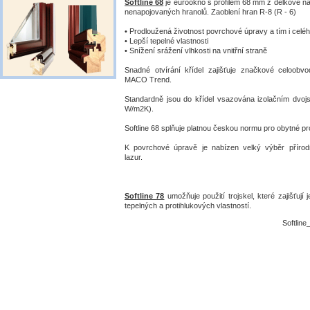
Softline 68
je eurookno s profilem 68 mm z délkově n
nenapojovaných hranolů. Zaoblení hran R-8 (R - 6)
• Prodloužená životnost povrchové úpravy a tím i celé
• Lepší tepelné vlastnosti
• Snížení srážení vlhkosti na vnitřní straně
Snadné otvírání křídel zajišťuje značkové celoobv
MACO Trend.
Standardně jsou do křídel vsazována izolačním dvojs
W/m2K).
Softline 68 splňuje platnou českou normu pro obytné pr
K povrchové úpravě je nabízen velký výběr přírod
lazur.
Softline 78
umožňuje použití trojskel, které zajišťují 
tepelných a protihlukových vlastností.
Softline