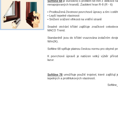
Softline 68
je eurookno s profilem 68 mm z délkově n
nenapojovaných hranolů. Zaoblení hran R-8 (R - 6)
• Prodloužená životnost povrchové úpravy a tím i celé
• Lepší tepelné vlastnosti
• Snížení srážení vlhkosti na vnitřní straně
Snadné otvírání křídel zajišťuje značkové celoobv
MACO Trend.
Standardně jsou do křídel vsazována izolačním dvojs
W/m2K).
Softline 68 splňuje platnou českou normu pro obytné pr
K povrchové úpravě je nabízen velký výběr přírod
lazur.
Softline 78
umožňuje použití trojskel, které zajišťují 
tepelných a protihlukových vlastností.
Softline