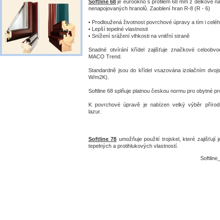
Softline 68
je eurookno s profilem 68 mm z délkově n
nenapojovaných hranolů. Zaoblení hran R-8 (R - 6)
• Prodloužená životnost povrchové úpravy a tím i celé
• Lepší tepelné vlastnosti
• Snížení srážení vlhkosti na vnitřní straně
Snadné otvírání křídel zajišťuje značkové celoobv
MACO Trend.
Standardně jsou do křídel vsazována izolačním dvojs
W/m2K).
Softline 68 splňuje platnou českou normu pro obytné pr
K povrchové úpravě je nabízen velký výběr přírod
lazur.
Softline 78
umožňuje použití trojskel, které zajišťují 
tepelných a protihlukových vlastností.
Softline