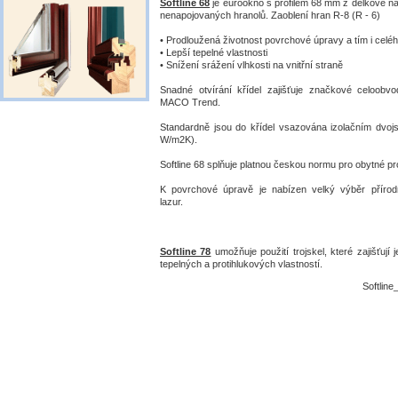
Softline 68
je eurookno s profilem 68 mm z délkově n
nenapojovaných hranolů. Zaoblení hran R-8 (R - 6)
• Prodloužená životnost povrchové úpravy a tím i celé
• Lepší tepelné vlastnosti
• Snížení srážení vlhkosti na vnitřní straně
Snadné otvírání křídel zajišťuje značkové celoobv
MACO Trend.
Standardně jsou do křídel vsazována izolačním dvojs
W/m2K).
Softline 68 splňuje platnou českou normu pro obytné pr
K povrchové úpravě je nabízen velký výběr přírod
lazur.
Softline 78
umožňuje použití trojskel, které zajišťují 
tepelných a protihlukových vlastností.
Softline