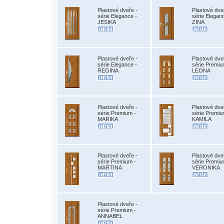
Plastové dveře -
Plastové dve
série Elegance -
série Elegan
JESIKA
ZINA
Plastové dveře -
Plastové dve
série Elegance -
série Premiu
REGINA
LEONA
Plastové dveře -
Plastové dve
série Premium -
série Premiu
MARIKA
KAMILA
Plastové dveře -
Plastové dve
série Premium -
série Premiu
MARTINA
VERONIKA
Plastové dveře -
série Premium -
ANNABEL