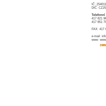
IČ: 25401
DIČ: CZ2
Telefonní
417 821 9
417 851 7
FAX: 417 
e-mail:
in
www: www.