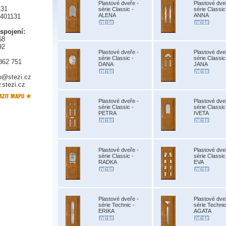
Plastové dveře -
Plastové dve
131
série Classic -
série Classic
ALENA
ANNA
5401131
 spojení:
68
92
Plastové dveře -
Plastové dve
série Classic -
série Classic
862 751
DANA
JANA
fo@stezi.cz
stezi.cz
Plastové dveře -
Plastové dve
série Classic -
série Classic
PETRA
IVETA
Plastové dveře -
Plastové dve
série Classic -
série Classic
RADKA
EVA
Plastové dveře -
Plastové dve
série Technic -
série Technic
ERIKA
AGATA