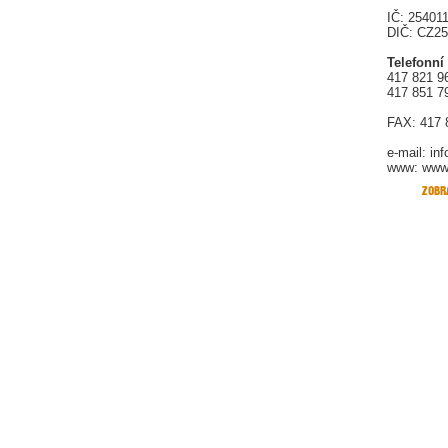
IČ: 25401
DIČ: CZ2
Telefonní
417 821 9
417 851 7
FAX: 417 
e-mail:
in
www: www.