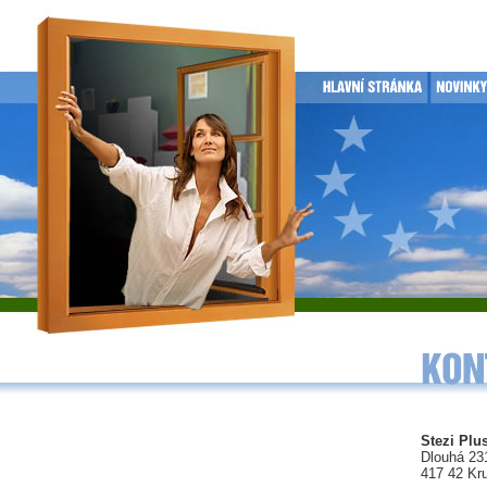
Stezi Plus
Dlouhá 23
417 42 Kr