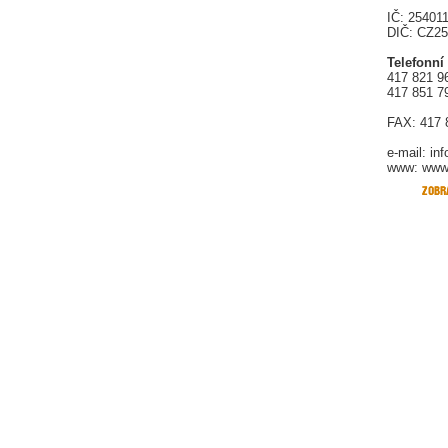
IČ: 25401
DIČ: CZ2
Telefonní
417 821 9
417 851 7
FAX: 417 
e-mail:
in
www: www.