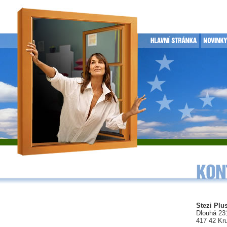
Stezi Plus
Dlouhá 23
417 42 Kr