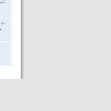
ace +
- S +
ce