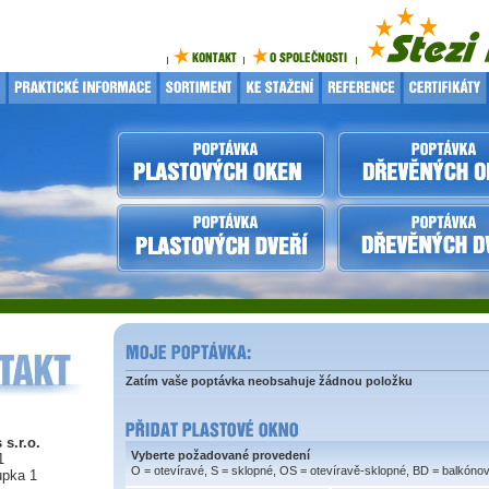
Zatím vaše poptávka neobsahuje žádnou položku
 s.r.o.
Vyberte požadované provedení
1
O = otevíravé, S = sklopné, OS = otevíravě-sklopné, BD = balkóno
upka 1