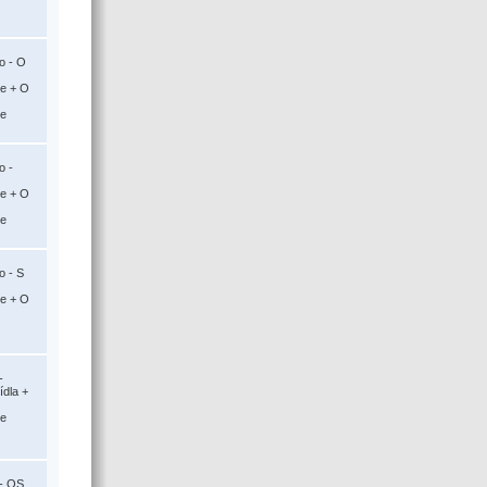
o - O
ce + O
ce
o -
ce + O
ce
o - S
ce + O
-
ídla +
ce
 - OS