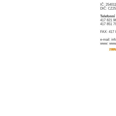
IČ: 25401
DIČ: CZ2
Telefonní
417 821 9
417 851 7
FAX: 417 
e-mail:
in
www: www.