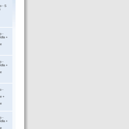
o - S
e
o -
ídla +
ce
o -
ídla +
ce
o -
ce +
ce
o -
ídla +
ce