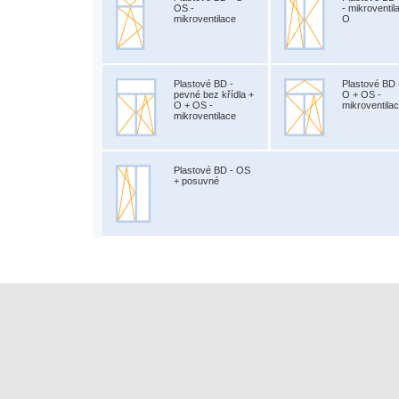
OS -
- mikroventil
mikroventilace
O
Plastové BD -
Plastové BD 
pevné bez křídla +
O + OS -
O + OS -
mikroventila
mikroventilace
Plastové BD - OS
+ posuvné