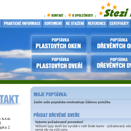
Zatím vaše poptávka neobsahuje žádnou položku
 s.r.o.
Vyberte požadované provedení
1
Veškeré typy dveří lze vyrobit v celé škále barev - požadovaný ods
upka 1
nemá vliv na výši ceny.