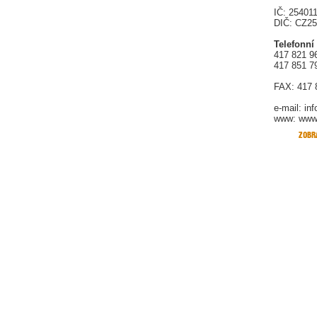
IČ: 25401
DIČ: CZ2
Telefonní
417 821 9
417 851 7
FAX: 417 
e-mail:
in
www: www.