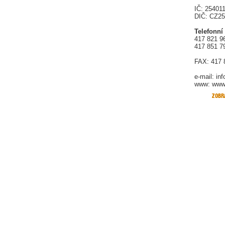
IČ: 25401
DIČ: CZ2
Telefonní
417 821 9
417 851 7
FAX: 417 
e-mail:
in
www: www.