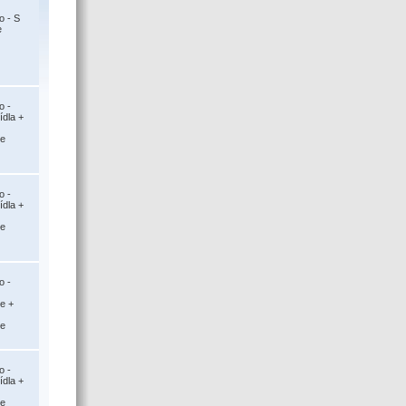
o - S
e
o -
ídla +
ce
o -
ídla +
ce
o -
ce +
ce
o -
ídla +
ce