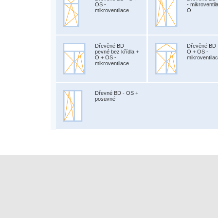
OS -
- mikroventil
mikroventilace
O
Dřevěné BD -
Dřevěné BD 
pevné bez křídla +
O + OS -
O + OS -
mikroventila
mikroventilace
Dřevné BD - OS +
posuvné