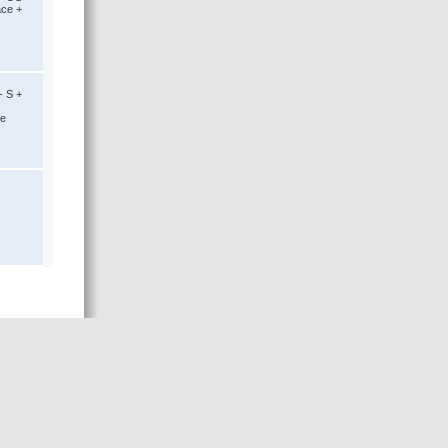
ace +
- S +
ce