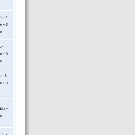
o - O
ce + O
ce
o -
ce + O
ce
o - S
ce + O
-
ídla +
ce
- OS