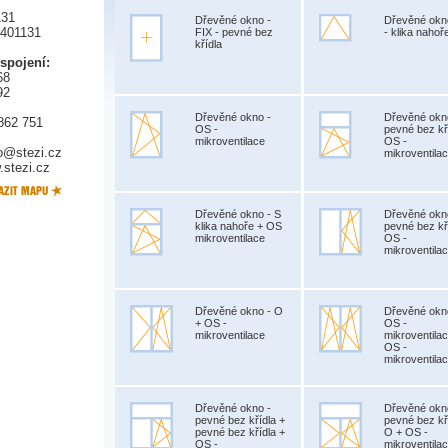
131
Dřevěné okno -
Dřevěné okn
5401131
FIX - pevné bez
- klika nahoř
křídla
 spojení:
68
92
Dřevěné okno -
Dřevěné okn
862 751
OS -
pevné bez kř
mikroventilace
OS -
fo@stezi.cz
mikroventila
stezi.cz
Dřevěné okno - S
Dřevěné okn
klika nahoře + OS
pevné bez kř
mikroventilace
OS -
mikroventila
Dřevěné okno - O
Dřevěné okn
+ OS -
OS -
mikroventilace
mikroventila
OS -
mikroventila
Dřevěné okno -
Dřevěné okn
pevné bez křídla +
pevné bez kř
pevné bez křídla +
O + OS -
OS -
mikroventila