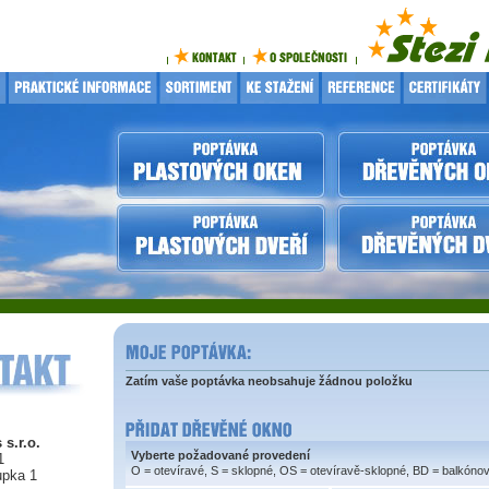
Zatím vaše poptávka neobsahuje žádnou položku
 s.r.o.
Vyberte požadované provedení
1
O = otevíravé, S = sklopné, OS = otevíravě-sklopné, BD = balkóno
upka 1