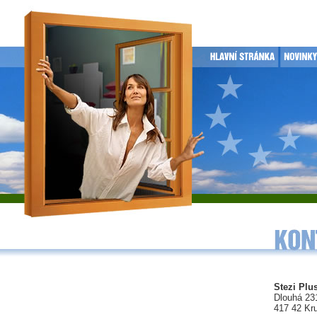
Stezi Plus
Dlouhá 23
417 42 Kr