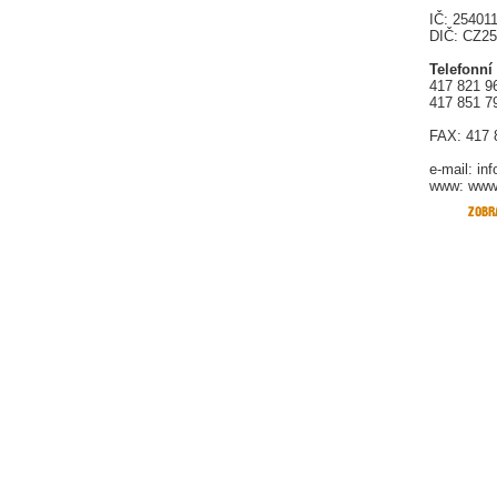
IČ: 25401
DIČ: CZ2
Telefonní
417 821 9
417 851 7
FAX: 417 
e-mail:
in
www: www.