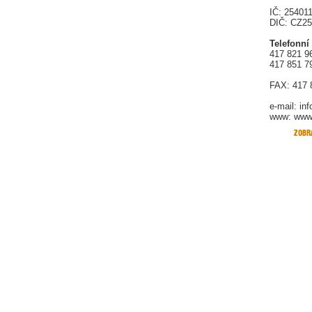
IČ: 25401
DIČ: CZ2
Telefonní
417 821 9
417 851 7
FAX: 417 
e-mail:
in
www: www.