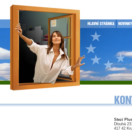
Stezi Plus
Dlouhá 23
417 42 Kr