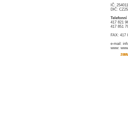
IČ: 25401
DIČ: CZ2
Telefonní
417 821 9
417 851 7
FAX: 417 
e-mail:
in
www: www.