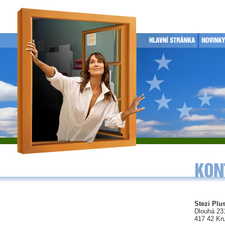
Stezi Plus
Dlouhá 23
417 42 Kr