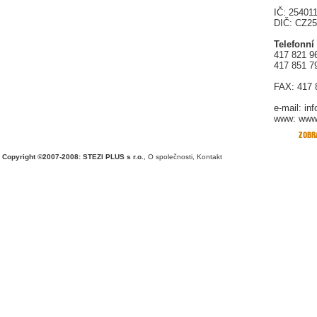
IČ: 25401
DIČ: CZ2
Telefonní
417 821 9
417 851 7
FAX: 417 
e-mail:
in
www: www.
Copyright ©2007-2008: STEZI PLUS s r.o.
,
O společnosti
,
Kontakt