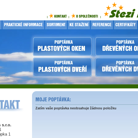
Zatím vaše poptávka neobsahuje žádnou položku
 s.r.o.
1
upka 1