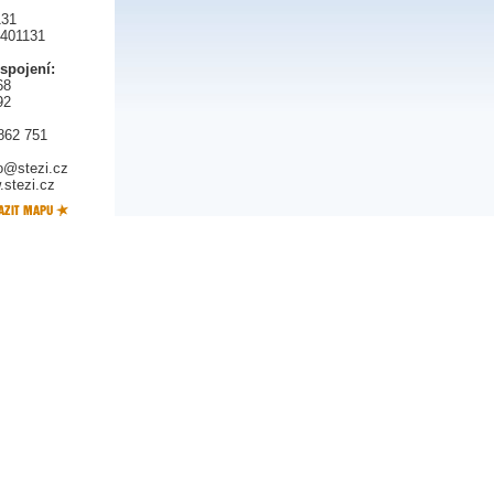
131
5401131
 spojení:
68
92
862 751
fo@stezi.cz
stezi.cz