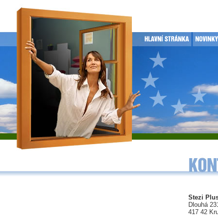
Stezi Plus
Dlouhá 23
417 42 Kr