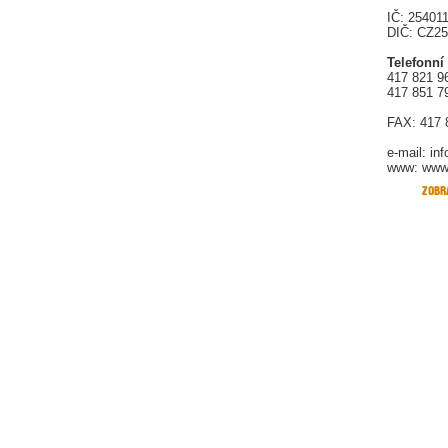
IČ: 25401
DIČ: CZ2
Telefonní
417 821 9
417 851 7
FAX: 417 
e-mail:
in
www: www.