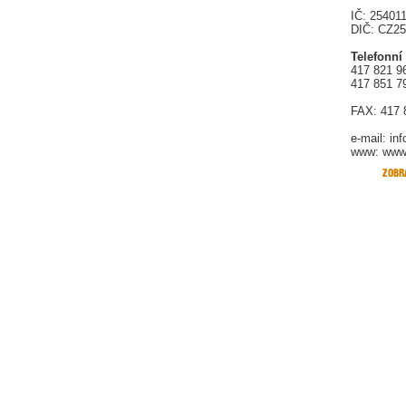
IČ: 25401
DIČ: CZ2
Telefonní
417 821 9
417 851 7
FAX: 417 
e-mail:
in
www: www.