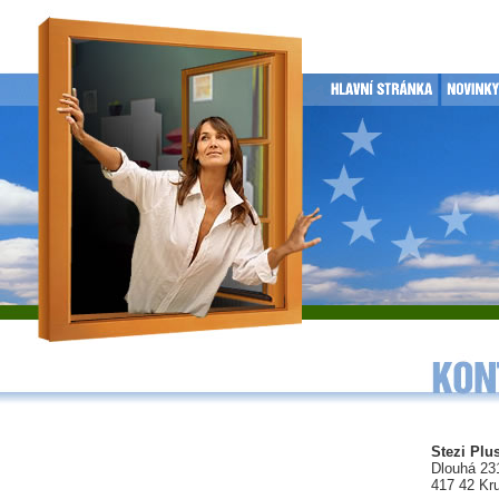
Stezi Plus
Dlouhá 23
417 42 Kr