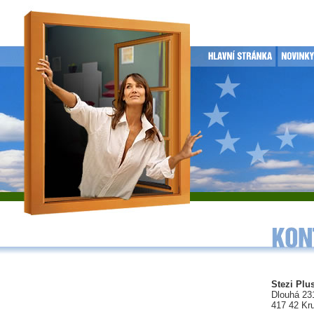
Stezi Plus
Dlouhá 23
417 42 Kr