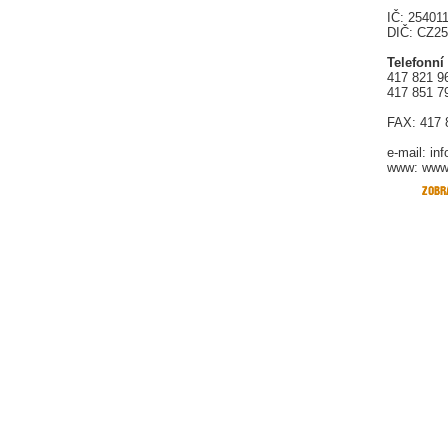
IČ: 25401
DIČ: CZ2
Telefonní
417 821 9
417 851 7
FAX: 417 
e-mail:
in
www: www.