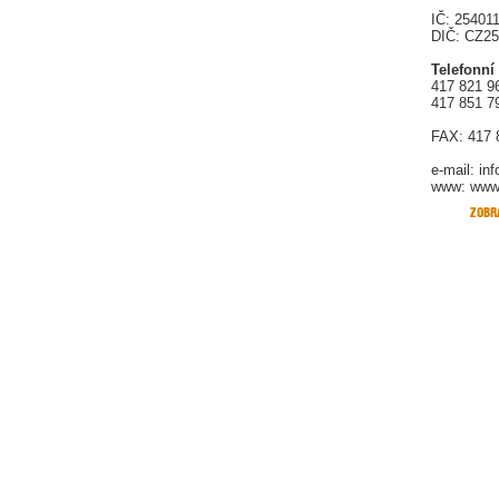
IČ: 25401
DIČ: CZ2
Telefonní
417 821 9
417 851 7
FAX: 417 
e-mail:
in
www: www.