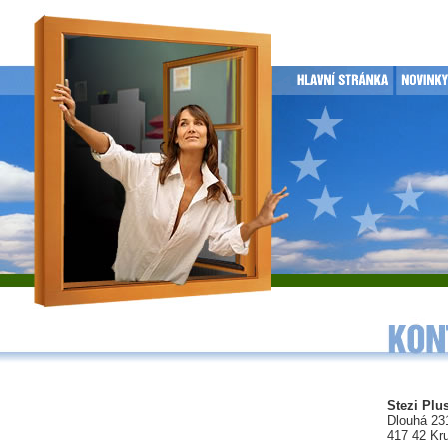
Stezi Plus
Dlouhá 23
417 42 Kr