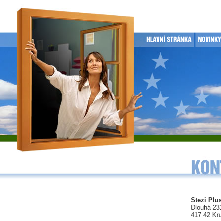
Stezi Plus
Dlouhá 23
417 42 Kr