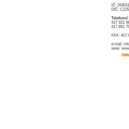
IČ: 25401
DIČ: CZ2
Telefonní
417 821 9
417 851 7
FAX: 417 
e-mail:
in
www: www.