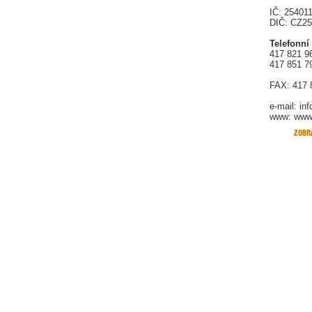
IČ: 25401
DIČ: CZ2
Telefonní
417 821 9
417 851 7
FAX: 417 
e-mail:
in
www: www.