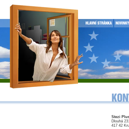
Stezi Plus
Dlouhá 23
417 42 Kr