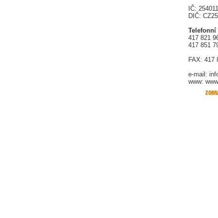
IČ: 25401
DIČ: CZ2
Telefonní
417 821 9
417 851 7
FAX: 417 
e-mail:
in
www: www.