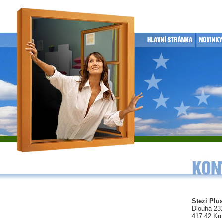
Stezi Plus
Dlouhá 23
417 42 Kr