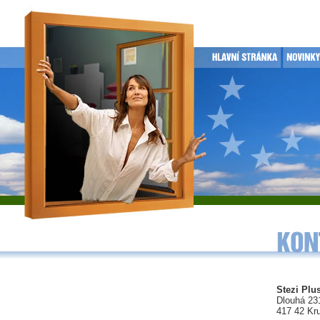
Stezi Plus
Dlouhá 23
417 42 Kr