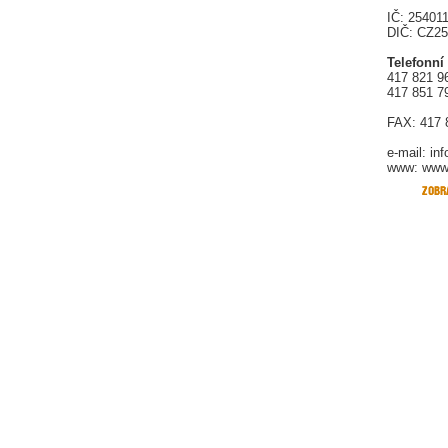
IČ: 25401
DIČ: CZ2
Telefonní
417 821 9
417 851 7
FAX: 417 
e-mail:
in
www: www.