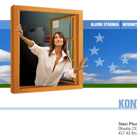
Stezi Plus
Dlouhá 23
417 42 Kr