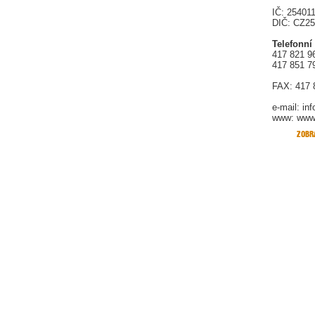
IČ: 25401
DIČ: CZ2
Telefonní
417 821 9
417 851 7
FAX: 417 
e-mail:
in
www: www.