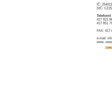
IČ: 25401
DIČ: CZ2
Telefonní
417 821 9
417 851 7
FAX: 417 
e-mail:
in
www: www.