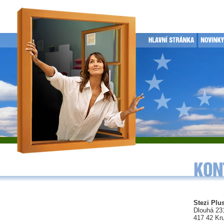
Stezi Plus
Dlouhá 23
417 42 Kr