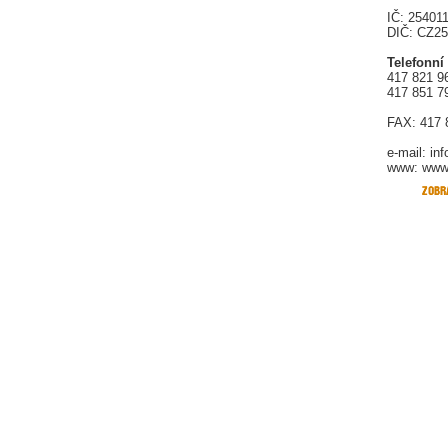
IČ: 25401
DIČ: CZ2
Telefonní
417 821 9
417 851 7
FAX: 417 
e-mail:
in
www: www.