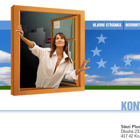
Stezi Plus
Dlouhá 23
417 42 Kr