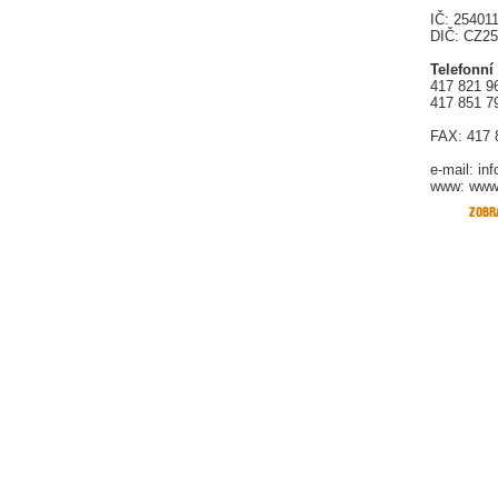
IČ: 25401
DIČ: CZ2
Telefonní
417 821 9
417 851 7
FAX: 417 
e-mail:
in
www: www.