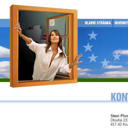
Stezi Plus
Dlouhá 23
417 42 Kr