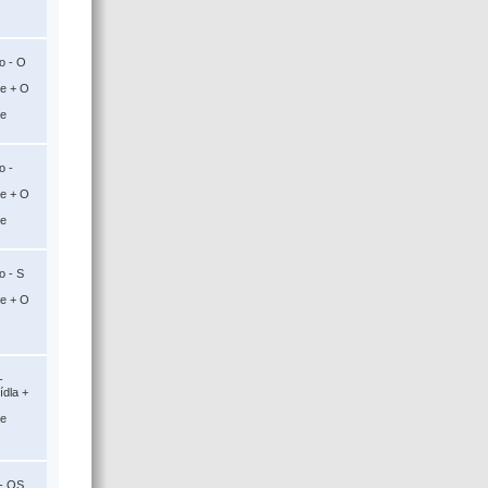
o - O
ce + O
ce
o -
ce + O
ce
o - S
ce + O
-
ídla +
ce
- OS