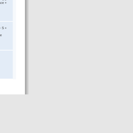
ace +
- S +
ce