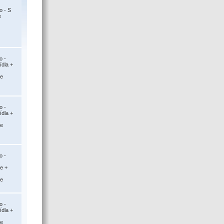
o - S
e
o -
ídla +
ce
o -
ídla +
ce
o -
ce +
ce
o -
ídla +
ce