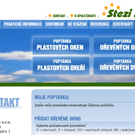
Zatím vaše poptávka neobsahuje žádnou položku
 s.r.o.
Vyberte požadované provedení
1
O = otevíravé, S = sklopné, OS = otevíravě-sklopné, BD = balkóno
upka 1