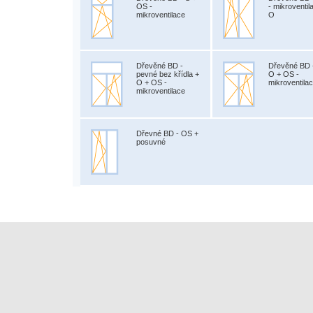
OS -
- mikroventil
mikroventilace
O
Dřevěné BD -
Dřevěné BD 
pevné bez křídla +
O + OS -
O + OS -
mikroventila
mikroventilace
Dřevné BD - OS +
posuvné