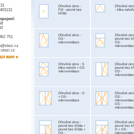
131
Dřevěné okno -
Dřevěné okn
5401131
FIX - pevné bez
- klika nahoř
křídla
 spojení:
68
92
Dřevěné okno -
Dřevěné okn
862 751
OS -
pevné bez kř
mikroventilace
OS -
fo@stezi.cz
mikroventila
stezi.cz
Dřevěné okno - S
Dřevěné okn
klika nahoře + OS
pevné bez kř
mikroventilace
OS -
mikroventila
Dřevěné okno - O
Dřevěné okn
+ OS -
OS -
mikroventilace
mikroventila
OS -
mikroventila
Dřevěné okno -
Dřevěné okn
pevné bez křídla +
pevné bez kř
pevné bez křídla +
O + OS -
OS -
mikroventila