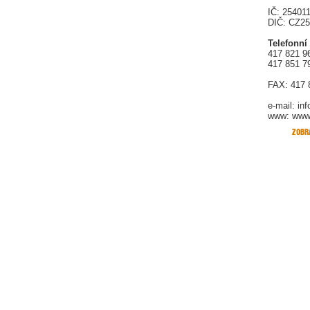
IČ: 25401
DIČ: CZ2
Telefonní
417 821 9
417 851 7
FAX: 417 
e-mail:
in
www: www.