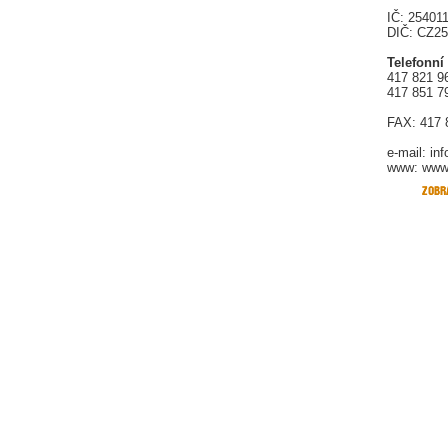
IČ: 25401
DIČ: CZ2
Telefonní
417 821 9
417 851 7
FAX: 417 
e-mail:
in
www: www.