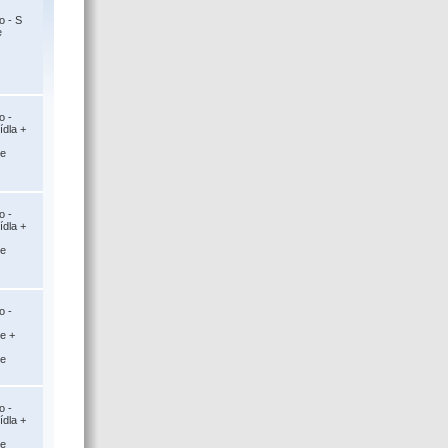
o - S
e
o -
ídla +
ce
o -
ídla +
ce
o -
ce +
ce
o -
ídla +
ce