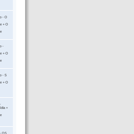
o - O
ce + O
ce
o -
ce + O
ce
o - S
ce + O
-
ídla +
ce
- OS