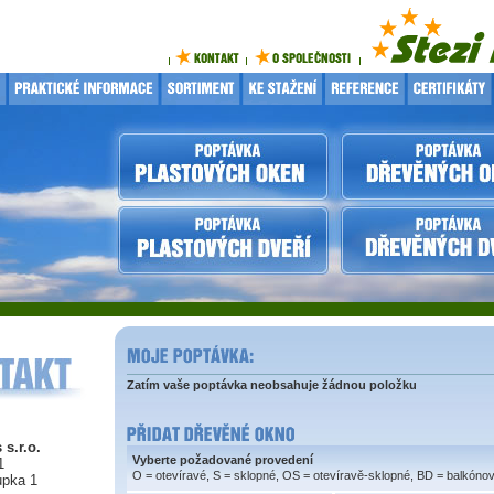
Zatím vaše poptávka neobsahuje žádnou položku
 s.r.o.
Vyberte požadované provedení
1
O = otevíravé, S = sklopné, OS = otevíravě-sklopné, BD = balkóno
upka 1