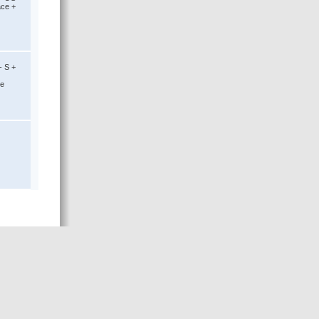
ace +
- S +
ce