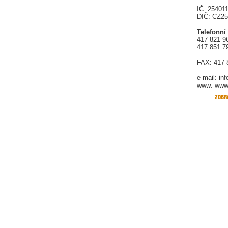
IČ: 25401
DIČ: CZ2
Telefonní
417 821 9
417 851 7
FAX: 417 
e-mail:
in
www: www.