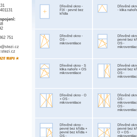
131
Dřevěné okno -
Dřevěné okn
5401131
FIX - pevné bez
- klika nahoř
křídla
 spojení:
68
92
Dřevěné okno -
Dřevěné okn
862 751
OS -
pevné bez kř
mikroventilace
OS -
fo@stezi.cz
mikroventila
stezi.cz
Dřevěné okno - S
Dřevěné okn
klika nahoře + OS
pevné bez kř
mikroventilace
OS -
mikroventila
Dřevěné okno - O
Dřevěné okn
+ OS -
OS -
mikroventilace
mikroventila
OS -
mikroventila
Dřevěné okno -
Dřevěné okn
pevné bez křídla +
pevné bez kř
pevné bez křídla +
O + OS -
OS -
mikroventila