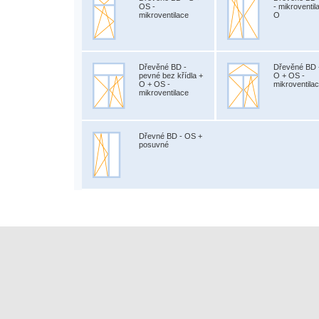
OS -
- mikroventil
mikroventilace
O
Dřevěné BD -
Dřevěné BD 
pevné bez křídla +
O + OS -
O + OS -
mikroventila
mikroventilace
Dřevné BD - OS +
posuvné