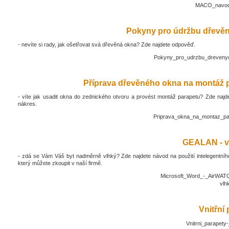
MACO_navod_
Pokyny pro údržbu dřevěn
- nevíte si rady, jak ošetřovat svá dřevěná okna? Zde najdete odpověď.
Pokyny_pro_udrzbu_drevenyc
Příprava dřevěného okna na montáž 
- víte jak usadit okna do zednického otvoru a provést montáž parapetu? Zde najd
nákres.
Priprava_okna_na_montaz_pa
GEALAN - v
- zdá se Vám Váš byt nadměrně vlhký? Zde najdete návod na použití intelegentníh
který můžete zkoupit v naší firmě.
Microsoft_Word_-_AirWATC
vlh
Vnitřní
Vnitrni_parapety