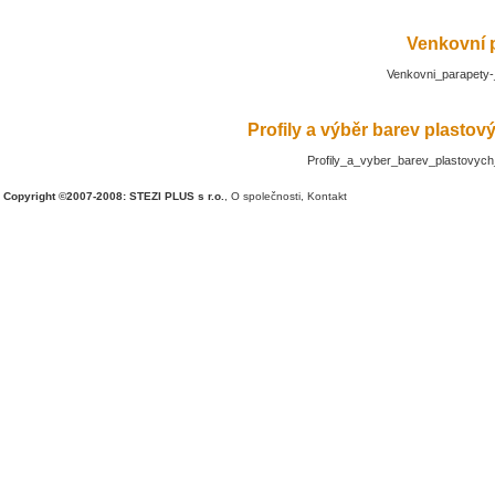
Venkovní 
Venkovni_parapety-
Profily a výběr barev plasto
Profily_a_vyber_barev_plastovyc
Copyright ©2007-2008: STEZI PLUS s r.o.
,
O společnosti
,
Kontakt