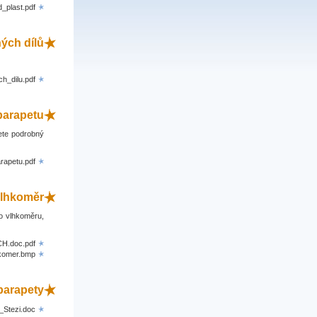
plast.pdf
ých dílů
h_dilu.pdf
parapetu
ete podrobný
rapetu.pdf
lhkoměr
o vlhkoměru,
H.doc.pdf
komer.bmp
 parapety
-_Stezi.doc