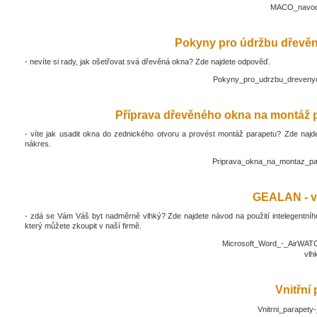
MACO_navod_
Pokyny pro údržbu dřevěn
- nevíte si rady, jak ošetřovat svá dřevěná okna? Zde najdete odpověď.
Pokyny_pro_udrzbu_drevenyc
Příprava dřevěného okna na montáž 
- víte jak usadit okna do zednického otvoru a provést montáž parapetu? Zde najd
nákres.
Priprava_okna_na_montaz_pa
GEALAN - v
- zdá se Vám Váš byt nadměrně vlhký? Zde najdete návod na použití intelegentníh
který můžete zkoupit v naší firmě.
Microsoft_Word_-_AirWATC
vlh
Vnitřní
Vnitrni_parapety